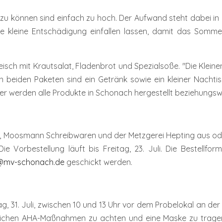
 zu können sind einfach zu hoch. Der Aufwand steht dabei in
ne kleine Entschädigung einfallen lassen, damit das Somme
eisch mit Krautsalat, Fladenbrot und Spezialsoße. "Die Kleine
. In beiden Paketen sind ein Getränk sowie ein kleiner Nacht
r werden alle Produkte in Schonach hergestellt beziehungswei
h, Moosmann Schreibwaren und der Metzgerei Hepting aus o
 Vorbestellung läuft bis Freitag, 23. Juli. Die Bestellfo
@mv-schonach.de
geschickt werden.
 31. Juli, zwischen 10 und 13 Uhr vor dem Probelokal an der
rlichen AHA-Maßnahmen zu achten und eine Maske zu tragen",