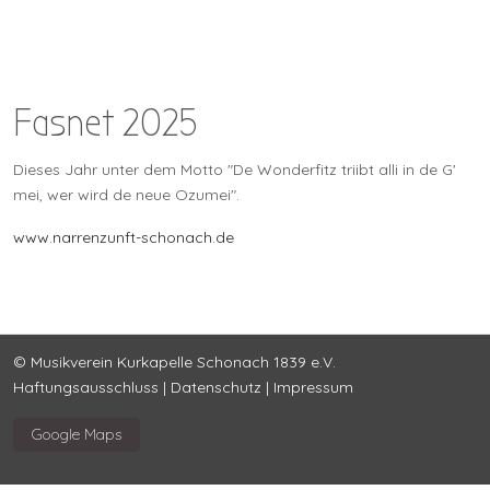
Fasnet 2025
Dieses Jahr unter dem Motto "De Wonderfitz triibt alli in de G'
mei, wer wird de neue Ozumei".
www.narrenzunft-schonach.de
© Musikverein Kurkapelle Schonach 1839 e.V.
Haftungsausschluss
|
Datenschutz
|
Impressum
Google Maps