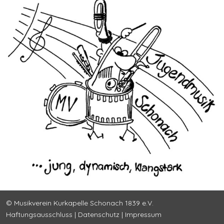
© Musikverein Kurkapelle Schonach 1839 e.V.
Haftungsausschluss
|
Datenschutz
|
Impressum