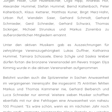
Jürgen Hilser, Olaf Hilzenbecher, Olga Hipp, Andreas Hör,
Alexander Hummel, Stefan Hummel, Bernd Kaltenbach, Peter
Kaltenbach, Klaus Ketterer, Matthias Kuner, Birgit Merz-Hahn,
Urban Ruf, Wendelin Saier, Gerhard Schmidt, Gerhard
Schmieder, Gerd Schneider, Gerhard Schwarz, Thomas
Sickinger, Michael Strunskus und Markus Zoremba zu
außerordentlichen Mitgliedern ernannt.
Unter den aktiven Musikern gab es Auszeichnungen für
zehnjährige Vereinszugehörigkeit. Lukas Duffner, Katharina
Hummel, Tamara Schüssele, Elena Schyle und Saskia Weber
dürfen fortan die bronzene Vereinsnadel am Revers tragen. Elija
Kimmig wurde in die aktiven Vereinsreihen aufgenommen.
Belohnt wurden auch die Spitzenreiter in Sachen Anwesenheit
im vergangenen Vereinsjahr. Bei insgesamt 75 Antritten fehlten
Markus und Thomas Kammerer nie, Gerhard Berberich und
Luca Schneider nur einmal. Weitere sieben Musiker schafften
ebenfalls mit nur drei Fehltagen eine Anwesenheit von nahezu
100 Prozent. "Es wäre schön, wenn es im nächsten Jahr noch