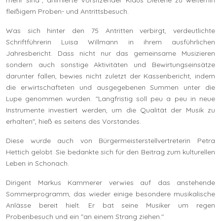
mehr sind", animierte Vorsitzender Klaus Dieterle zu weiterhin
fleißigem Proben- und Antrittsbesuch.
Was sich hinter den 75 Antritten verbirgt, verdeutlichte
Schriftführerin Luisa Willmann in ihrem ausführlichen
Jahresbericht. Dass nicht nur das gemeinsame Musizieren
sondern auch sonstige Aktivitäten und Bewirtungseinsätze
darunter fallen, bewies nicht zuletzt der Kassenbericht, indem
die erwirtschafteten und ausgegebenen Summen unter die
Lupe genommen wurden. "Langfristig soll peu a peu in neue
Instrumente investiert werden, um die Qualität der Musik zu
erhalten", hieß es seitens des Vorstandes.
Diese wurde auch von Bürgermeisterstellvertreterin Petra
Hettich gelobt. Sie bedankte sich für den Beitrag zum kulturellen
Leben in Schonach.
Dirigent Markus Kammerer verwies auf das anstehende
Sommerprogramm, das wieder einige besondere musikalische
Anlässe bereit hielt. Er bat seine Musiker um regen
Probenbesuch und ein "an einem Strang ziehen."